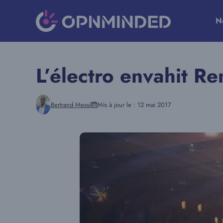
Aller
au
N
contenu
L’électro envahit Re
Bertrand Messi
Mis à jour le :
12 mai 2017