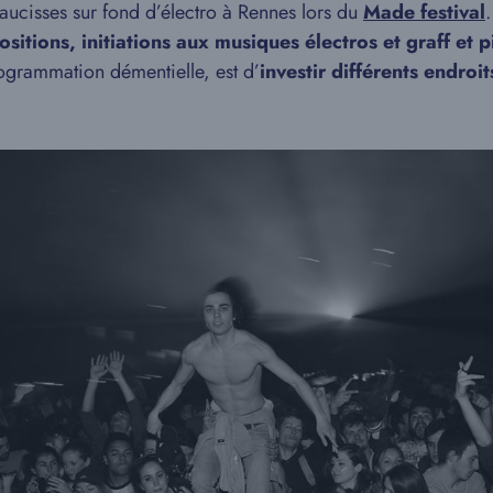
aucisses sur fond d’électro à Rennes lors du
Made festival
ositions, initiations aux musiques électros et graff et p
rogrammation démentielle, est d’
investir différents endroi