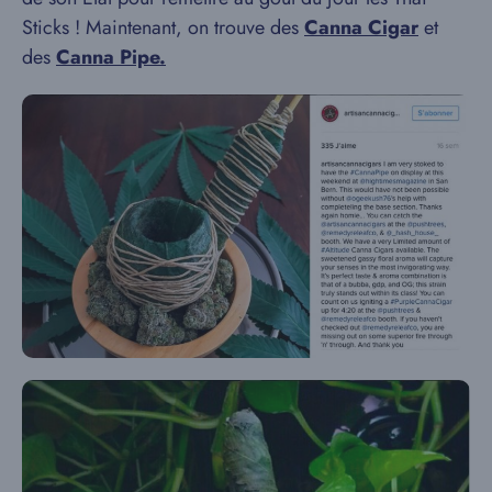
Sticks ! Maintenant, on trouve des
Canna Cigar
et
des
Canna Pipe.