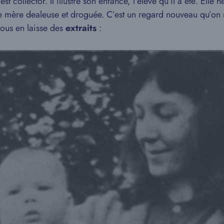
 collector. Il illustre son enfance, l’élève qu’il a été. Elle ne
une mère dealeuse et droguée. C’est un regard nouveau qu’on 
vous en laisse des
extraits
: