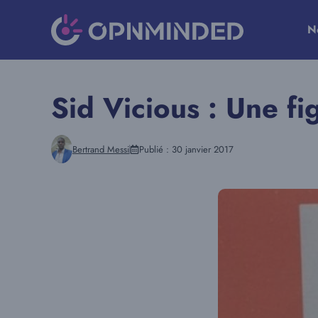
Aller
au
N
contenu
Sid Vicious : Une f
Bertrand Messi
Publié :
30 janvier 2017