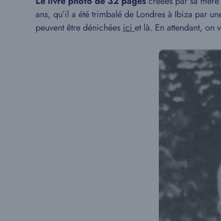
Le livre photo de 32 pages
créées par sa mère est
ans, qu’il a été trimbalé de Londres à Ibiza par 
peuvent être dénichées
ici
et là. En attendant, on 