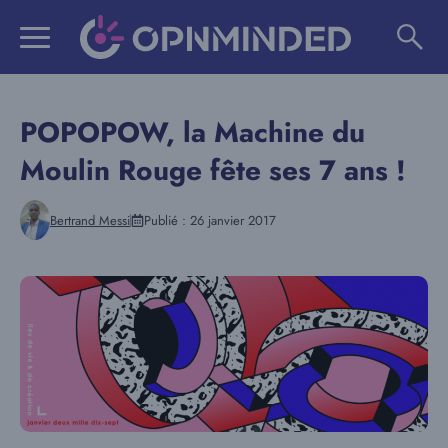
Aller
au
contenu
POPOPOW, la Machine du
Moulin Rouge fête ses 7 ans !
Bertrand Messi
Publié :
26 janvier 2017