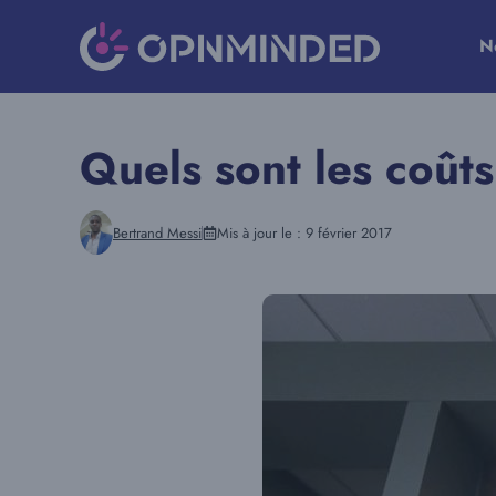
Aller
au
N
contenu
Quels sont les coût
Bertrand Messi
Mis à jour le :
9 février 2017