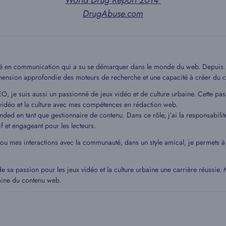
World Drug Report 2014
DrugAbuse.com
mé en communication qui a su se démarquer dans le monde du web. Depuis 20
hension approfondie des moteurs de recherche et une capacité à créer du c
EO, je suis aussi un passionné de jeux vidéo et de culture urbaine. Cette pa
idéo et la culture avec mes compétences en rédaction web.
ded en tant que gestionnaire de contenu. Dans ce rôle, j’ai la responsabilit
if et engageant pour les lecteurs.
 ou mes interactions avec la communauté, dans un style amical, je permets
de sa passion pour les jeux vidéo et la culture urbaine une carrière réussie
aine du contenu web.