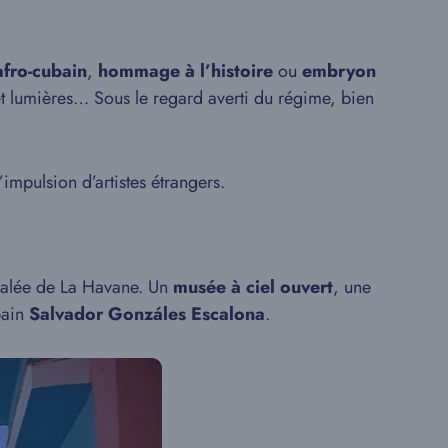
afro-cubain
,
hommage à l’histoire
ou
embryon
 et lumières… Sous le regard averti du régime, bien
l’impulsion d’artistes étrangers.
décalée de La Havane. Un
musée à ciel ouvert
, une
ubain
Salvador Gonzáles Escalona
.