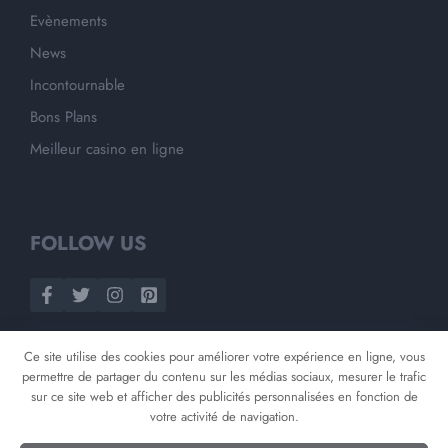
Evènements
News
Incontournable
Bons Plans
Meilleur casino en ligne
FOLLOW US
Ce site utilise des cookies pour améliorer votre expérience en ligne, vous
permettre de partager du contenu sur les médias sociaux, mesurer le trafic
sur ce site web et afficher des publicités personnalisées en fonction de
votre activité de navigation.
©
2026
Opnminded