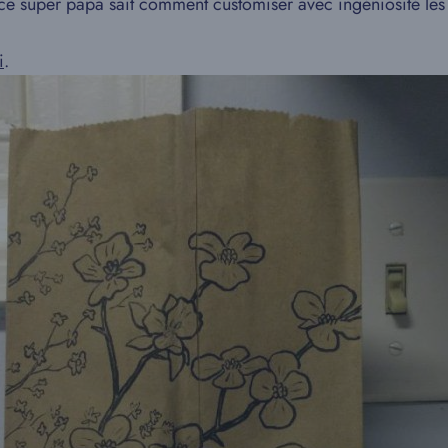
 ce super papa sait comment customiser avec ingéniosité les s
i
.