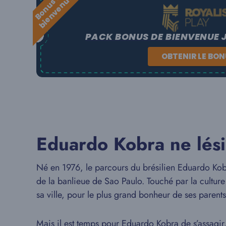
B
o
n
u
s
e
b
i
e
n
v
e
n
u
d
e
PACK BONUS DE BIENVENUE 
OBTENIR LE BO
Eduardo Kobra ne lési
Né en 1976, le parcours du brésilien Eduardo Kobr
de la banlieue de Sao Paulo. Touché par la culture
sa ville, pour le plus grand bonheur de ses parent
Mais il est temps pour Eduardo Kobra de s’assagir.