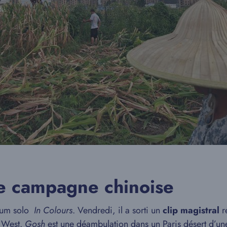
ne campagne chinoise
lbum solo
In Colours
. Vendredi, il a sorti un
clip magistral
r
e West.
Gosh
est une déambulation dans un Paris désert d’un