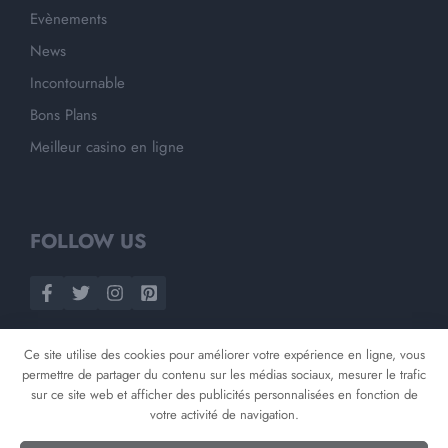
Evènements
News
Incontournable
Bons Plans
Meilleur casino en ligne
FOLLOW US
Ce site utilise des cookies pour améliorer votre expérience en ligne, vous
permettre de partager du contenu sur les médias sociaux, mesurer le trafic
sur ce site web et afficher des publicités personnalisées en fonction de
votre activité de navigation.
©
2026
Opnminded