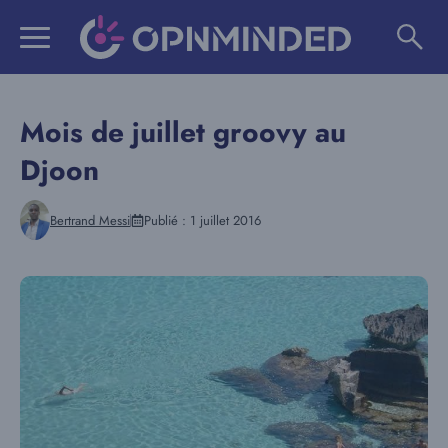
Aller
au
contenu
Mois de juillet groovy au
Djoon
Bertrand Messi
Publié :
1 juillet 2016