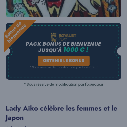
B
o
n
u
s
e
b
i
e
n
v
e
n
u
d
e
PACK BONUS DE BIENVENUE
1000 € !
JUSQU'À
OBTENIR LE BONUS
* Sous réserve de modification par l'opérateur
* Sous réserve de modification par l'opérateur
Lady Aiko célèbre les femmes et le
Japon