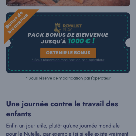
B
o
n
u
s
e
b
i
e
n
v
e
n
u
d
e
PACK BONUS DE BIENVENUE
1000 € !
JUSQU'À
OBTENIR LE BONUS
* Sous réserve de modification par l'opérateur
* Sous réserve de modification par l'opérateur
Une journée contre le travail des
enfants
Enfin un jour utile, plutôt qu’une journée mondiale
pour le Nutella, par exemple (si si elle existe vraiment