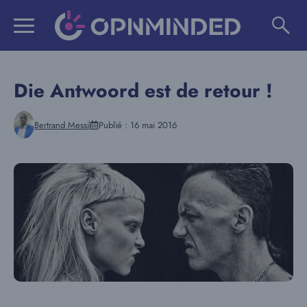
Aller
au
contenu
Die Antwoord est de retour !
Bertrand Messi
Publié :
16 mai 2016