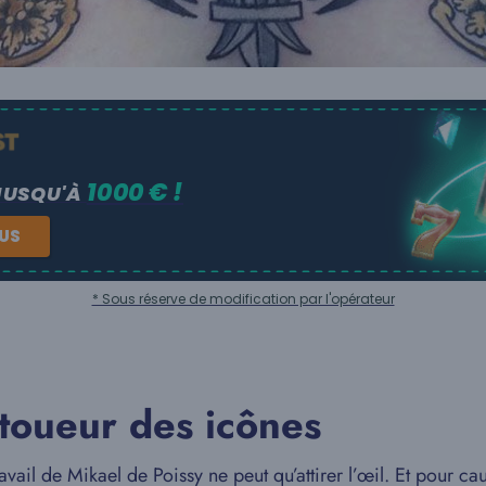
1000 € !
JUSQU'À
NUS
* Sous réserve de modification par l'opérateur
atoueur des icônes
vail de Mikael de Poissy ne peut qu’attirer l’œil. Et pour ca