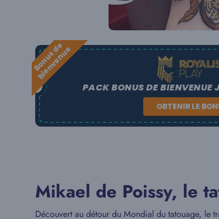
B
o
n
u
s
e
b
i
e
n
v
e
n
u
d
e
PACK BONUS DE BIENVENUE 
OBTENIR LE BO
Mikael de Poissy, le t
Découvert au détour du Mondial du tatouage, le tra