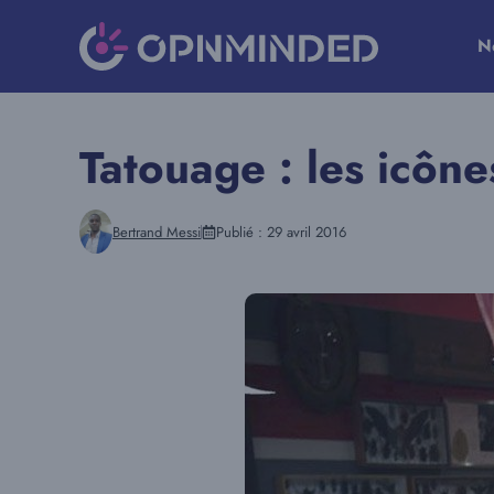
Aller
au
N
contenu
Tatouage : les icôn
Bertrand Messi
Publié :
29 avril 2016