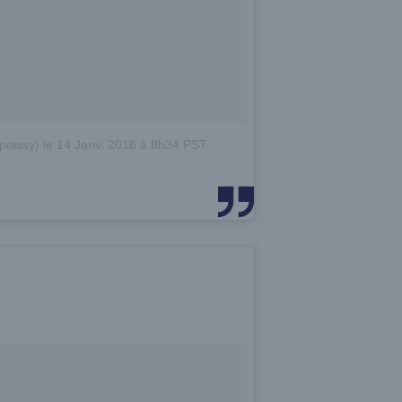
poissy)
le
14 Janv. 2016 à 8h34 PST