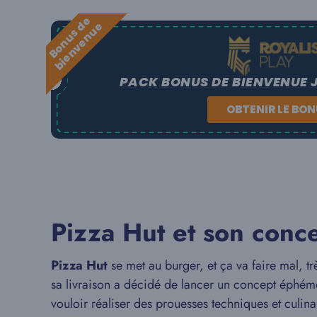
B
o
n
u
s
e
b
i
e
n
v
e
n
u
d
e
PACK BONUS DE BIENVENUE 
OBTENIR LE BO
Pizza Hut et son con
Pizza Hut
se met au burger, et ça va faire mal, tr
sa livraison a décidé de lancer un concept éphé
vouloir réaliser des prouesses techniques et culina