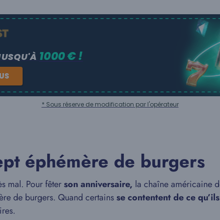
1000 € !
JUSQU'À
NUS
* Sous réserve de modification par l'opérateur
cept éphémère de burgers
ès mal. Pour fêter
son anniversaire,
la chaîne américaine de
mère de burgers. Quand certains
se contentent de ce qu’ils
ires.