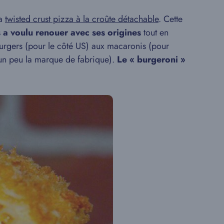
la
twisted crust pizza à la croûte détachable
. Cette
s a voulu renouer avec ses origines
tout en
burgers (pour le côté US) aux macaronis (pour
 un peu la marque de fabrique).
Le « burgeroni »