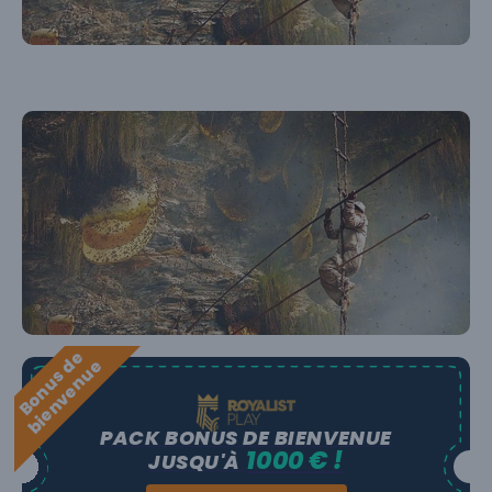
B
o
n
u
s
e
b
i
e
n
v
e
n
u
d
e
PACK BONUS DE BIENVENUE
1000 € !
JUSQU'À