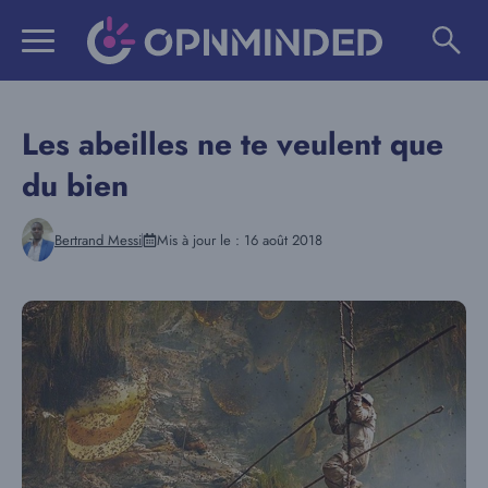
Aller
au
contenu
Les abeilles ne te veulent que
du bien
Bertrand Messi
Mis à jour le :
16 août 2018