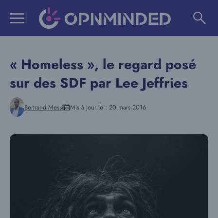
Aller
au
contenu
« Homeless », le regard posé
sur des SDF par Lee Jeffries
Bertrand Messi
Mis à jour le :
20 mars 2016