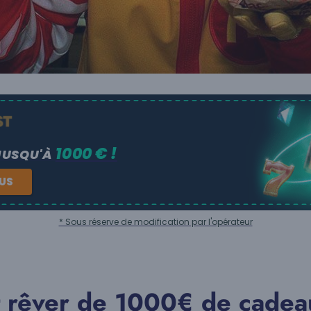
1000 € !
JUSQU'À
NUS
* Sous réserve de modification par l'opérateur
it rêver de 1000€ de cadea