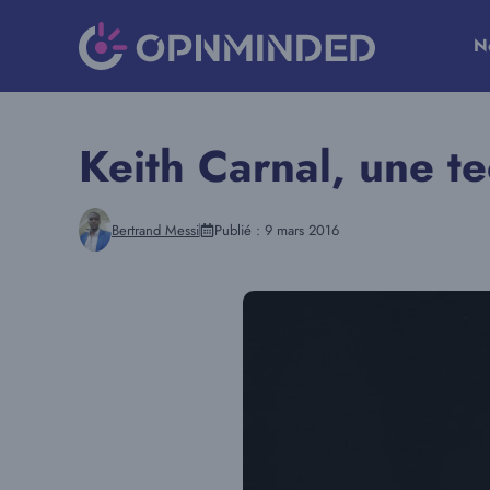
Aller
au
N
contenu
Keith Carnal, une t
Bertrand Messi
Publié :
9 mars 2016