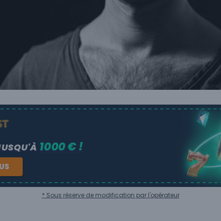
1000 € !
JUSQU'À
NUS
* Sous réserve de modification par l'opérateur