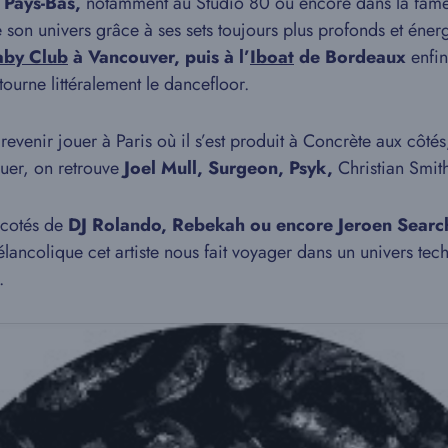
 Pays-Bas,
notamment au Studio 80 ou encore dans la fam
fuse son univers grâce à ses sets toujours plus profonds et én
aby Club
à Vancouver, puis à l’
Iboat
de Bordeaux
enfin 
retourne littéralement le dancefloor.
 revenir jouer à Paris où il s’est produit à Concrète aux côté
ouer, on retrouve
Joel Mull, Surgeon, Psyk,
Christian Smit
x cotés de
DJ Rolando, Rebekah ou encore Jeroen Searc
lancolique cet artiste nous fait voyager dans un univers te
.