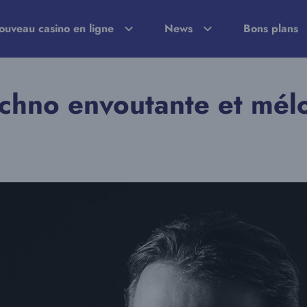
ouveau casino en ligne
News
Bons plans
echno envoutante et mél