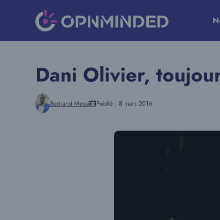
Aller
au
N
contenu
Dani Olivier, toujou
Bertrand Messi
Publié :
8 mars 2016