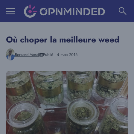
Aller
au
contenu
Où choper la meilleure weed
Bertrand Messi
Publié :
4 mars 2016