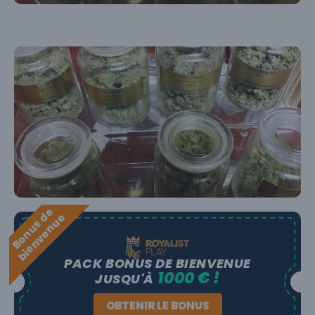
B
o
n
u
s
e
b
i
e
n
v
e
n
u
d
e
PACK BONUS DE BIENVENUE
1000 € !
JUSQU'À
OBTENIR LE BONUS