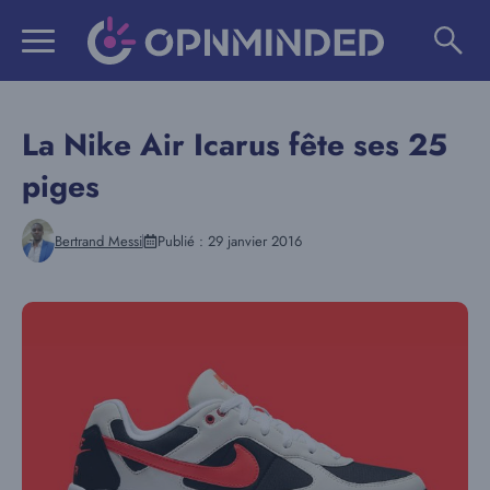
Aller
au
contenu
La Nike Air Icarus fête ses 25
piges
Bertrand Messi
Publié :
29 janvier 2016