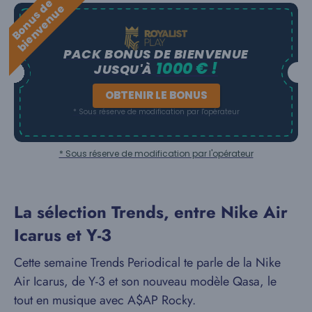
B
o
n
u
s
e
b
i
e
n
v
e
n
u
d
e
PACK BONUS DE BIENVENUE
1000 € !
JUSQU'À
OBTENIR LE BONUS
* Sous réserve de modification par l'opérateur
* Sous réserve de modification par l'opérateur
La sélection Trends, entre Nike Air
Icarus et Y-3
Cette semaine Trends Periodical te parle de la Nike
Air Icarus, de Y-3 et son nouveau modèle Qasa, le
tout en musique avec A$AP Rocky.