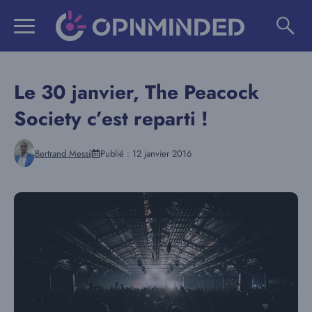
Aller
au
contenu
Le 30 janvier, The Peacock
Society c’est reparti !
Bertrand Messi
Publié :
12 janvier 2016