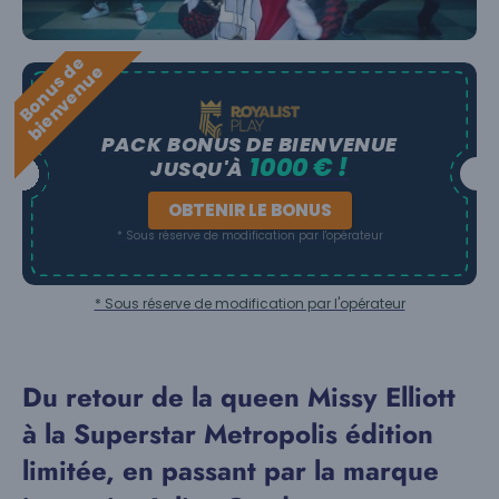
B
o
n
u
s
e
b
i
e
n
v
e
n
u
d
e
PACK BONUS DE BIENVENUE
1000 € !
JUSQU'À
OBTENIR LE BONUS
* Sous réserve de modification par l'opérateur
* Sous réserve de modification par l'opérateur
Du retour de la queen Missy Elliott
à la Superstar Metropolis édition
limitée, en passant par la marque