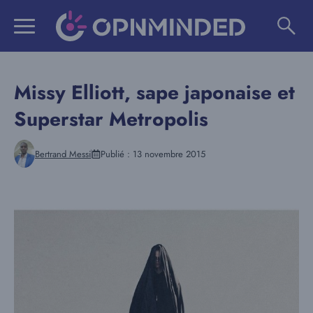
Aller
au
contenu
Missy Elliott, sape japonaise et
Superstar Metropolis
Bertrand Messi
Publié :
13 novembre 2015