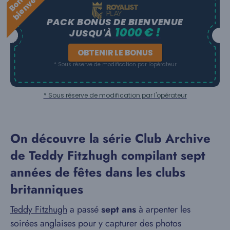
d
e
PACK BONUS DE BIENVENUE
1000 € !
JUSQU'À
OBTENIR LE BONUS
* Sous réserve de modification par l'opérateur
* Sous réserve de modification par l'opérateur
On découvre la série Club Archive
de Teddy Fitzhugh compilant sept
années de fêtes dans les clubs
britanniques
Teddy Fitzhugh
a passé
sept ans
à arpenter les
soirées anglaises pour y capturer des photos