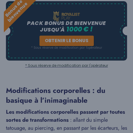
B
o
n
u
s
e
b
i
e
n
v
e
n
u
d
e
PACK BONUS DE BIENVENUE
1000 € !
JUSQU'À
OBTENIR LE BONUS
* Sous réserve de modification par l'opérateur
* Sous réserve de modification par l'opérateur
Modifications corporelles : du
basique à l’inimaginable
Les modifications corporelles passent par toutes
sortes de transformations
: allant du simple
tatouage, au piercing, en passant par les écarteurs, les