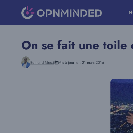
Aller
au
N
contenu
On se fait une toile
Bertrand Messi
Mis à jour le :
21 mars 2016