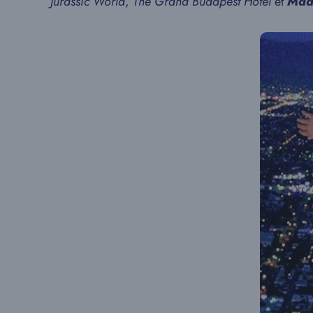
Jurassic World
,
The Grand Budapest Hotel
et
Mad