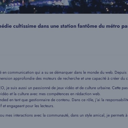
édie cultissime dans une station fantôme du métro par
mé en communication qui a su se démarquer dans le monde du web. Depuis 20
hension approfondie des moteurs de recherche et une capacité à créer du c
EO, je suis aussi un passionné de jeux vidéo et de culture urbaine. Cette pa
idéo et la culture avec mes compétences en rédaction web.
ded en tant que gestionnaire de contenu. Dans ce rôle, j’ai la responsabilit
if et engageant pour les lecteurs.
 ou mes interactions avec la communauté, dans un style amical, je permets