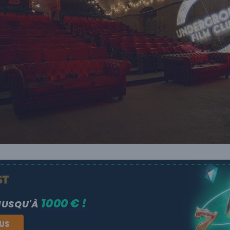
1000 € !
JUSQU'À
NUS