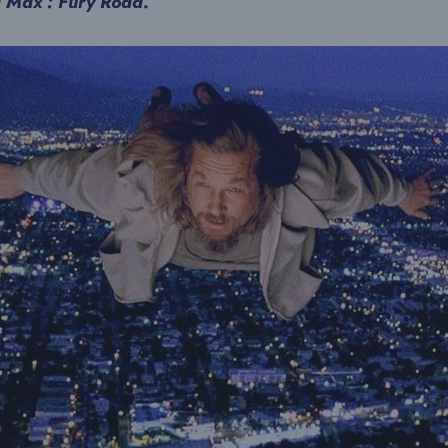
 Max : Fury Road
.