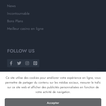
News
Incontournable
Bons Plans
Meilleur casino en ligne
FOLLOW US
Ce site utilise des cookies pour améliorer votre expérience en ligne, vous
permettre de partager du contenu sur les médias sociaux, mesurer le trafic
sur ce site web et afficher des publicités personnalisées en fonction de
votre activité de navigation.
©
2026
Opnminded
Accepter