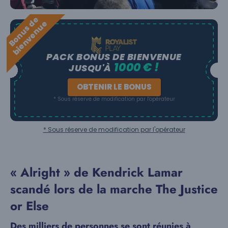
B
o
n
u
s
e
b
i
e
n
v
e
n
u
d
e
PACK BONUS DE BIENVENUE
1000 € !
JUSQU'À
OBTENIR LE BONUS
* Sous réserve de modification par l'opérateur
* Sous réserve de modification par l'opérateur
« Alright » de Kendrick Lamar
scandé lors de la marche The Justice
or Else
Des milliers de personnes se sont réunies à