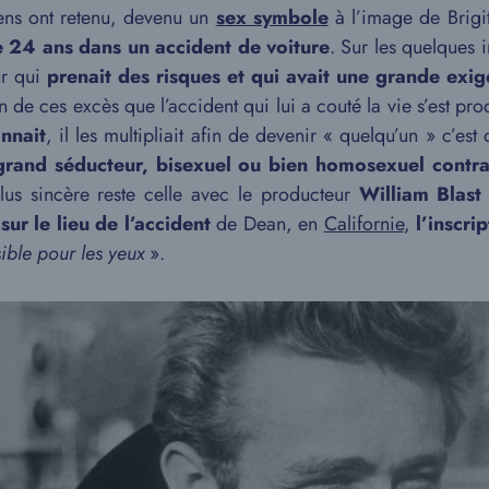
 gens ont retenu, devenu un
sex symbole
à l’image de Brigi
 24 ans dans un accident de voiture
. Sur les quelques 
ur qui
prenait des risques et qui avait une grande exi
un de ces excès que l’accident qui lui a couté la vie s’est prod
onnait
, il les multipliait afin de devenir « quelqu’un » c’es
grand séducteur, bisexuel ou bien homosexuel contra
us sincère reste celle avec le producteur
William Blast
ur le lieu de l’accident
de Dean, en
Californie
,
l’inscri
isible pour les yeux
».