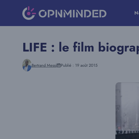
Aller
au
N
contenu
LIFE : le film biogr
Bertrand Messi
Publié :
19 août 2015