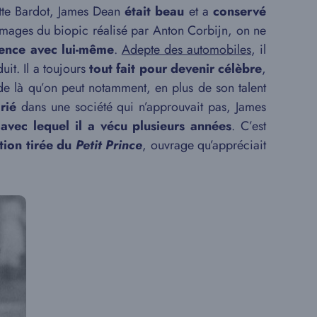
tte Bardot, James Dean
était beau
et a
conservé
images du biopic réalisé par Anton Corbijn, on ne
gence avec lui-même
.
Adepte des automobiles
, il
uit. Il a toujours
tout fait pour devenir célèbre
,
t de là qu’on peut notamment, en plus de son talent
rié
dans une société qui n’approuvait pas, James
 avec lequel il a vécu plusieurs années
. C’est
ption tirée du
Petit Prince
, ouvrage qu’appréciait