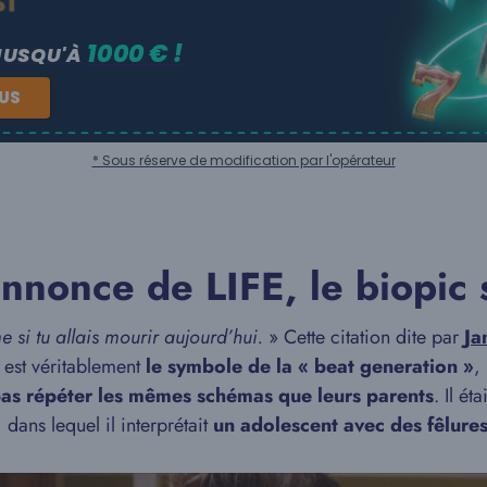
1000 € !
JUSQU'À
NUS
* Sous réserve de modification par l'opérateur
nnonce de LIFE, le biopic
 si tu allais mourir aujourd’hui.
» Cette citation dite par
Ja
 est véritablement
le symbole de la « beat generation »
,
pas répéter les mêmes schémas que leurs parents
. Il ét
, dans lequel il interprétait
un adolescent avec des fêlure