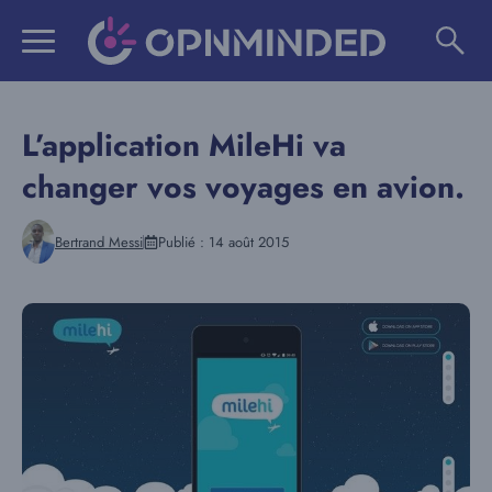
Aller
au
contenu
L’application MileHi va
changer vos voyages en avion.
Bertrand Messi
Publié :
14 août 2015