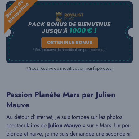
B
o
n
u
s
e
b
i
e
n
v
e
n
u
d
e
PACK BONUS DE BIENVENUE
1000 € !
JUSQU'À
OBTENIR LE BONUS
* Sous réserve de modification par l'opérateur
* Sous réserve de modification par l'opérateur
Passion Planète Mars par Julien
Mauve
Au détour d’Internet, je suis tombée sur les photos
spectaculaires de
Julien Mauve
« sur » Mars. Un peu
blonde et naïve, je me suis demandée une seconde si