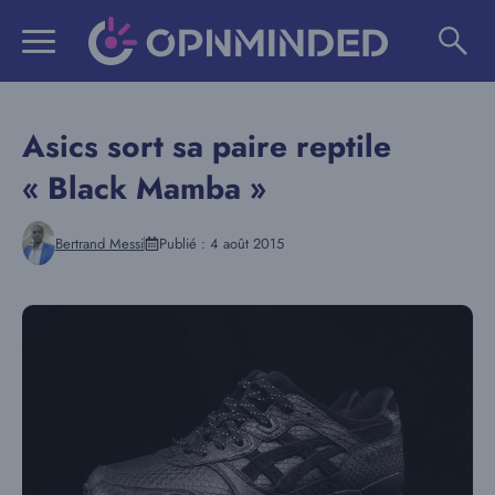
Aller
au
contenu
Asics sort sa paire reptile
« Black Mamba »
Bertrand Messi
Publié :
4 août 2015