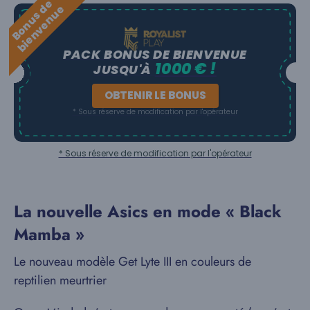
B
o
n
u
s
e
b
i
e
n
v
e
n
u
d
e
PACK BONUS DE BIENVENUE
1000 € !
JUSQU'À
OBTENIR LE BONUS
* Sous réserve de modification par l'opérateur
* Sous réserve de modification par l'opérateur
La nouvelle Asics en mode « Black
Mamba »
Le nouveau modèle Get Lyte III en couleurs de
reptilien meurtrier