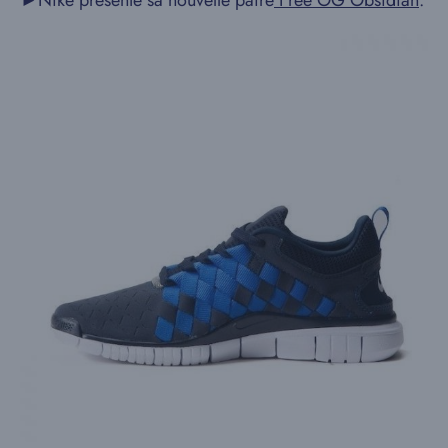
►Nike présente sa nouvelle paire
Free OG Obsidian
.