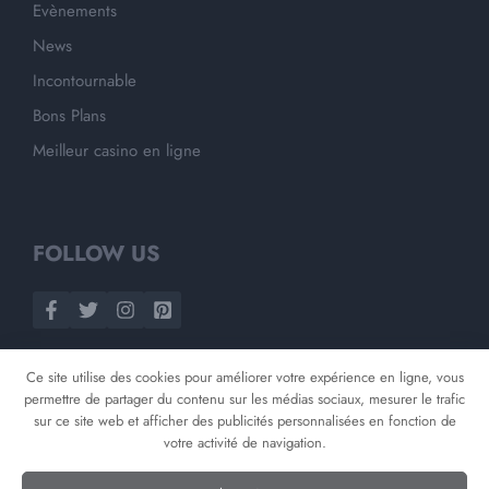
Evènements
News
Incontournable
Bons Plans
Meilleur casino en ligne
FOLLOW US
Ce site utilise des cookies pour améliorer votre expérience en ligne, vous
permettre de partager du contenu sur les médias sociaux, mesurer le trafic
sur ce site web et afficher des publicités personnalisées en fonction de
votre activité de navigation.
©
2026
Opnminded