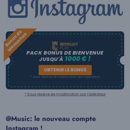
B
o
n
u
s
e
b
i
e
n
v
e
n
u
d
e
PACK BONUS DE BIENVENUE
1000 € !
JUSQU'À
OBTENIR LE BONUS
* Sous réserve de modification par l'opérateur
* Sous réserve de modification par l'opérateur
@Music: le nouveau compte
Instagram !