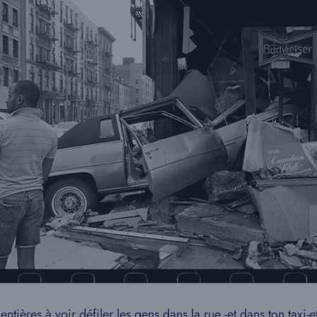
s entières à voir défiler les gens dans la rue -et dans ton taxi