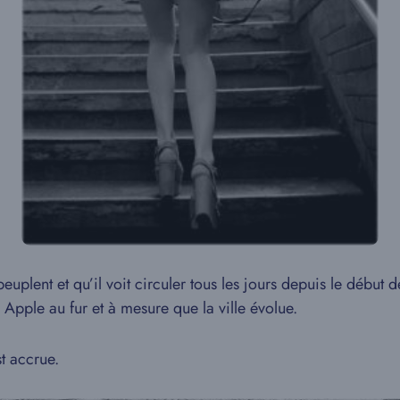
 peuplent et qu’il voit circuler tous les jours depuis le début
 Apple au fur et à mesure que la ville évolue.
t accrue.