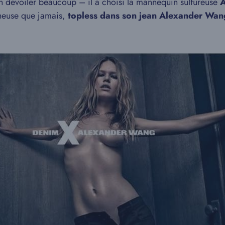
 dévoiler beaucoup – il a choisi la mannequin sulfureuse
A
cheuse que jamais,
topless dans son jean Alexander Wan