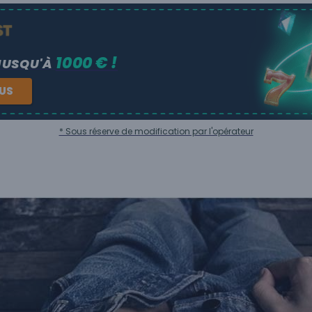
1000 € !
JUSQU'À
NUS
* Sous réserve de modification par l'opérateur