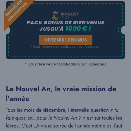
B
o
n
u
s
e
b
i
e
n
v
e
n
u
d
e
PACK BONUS DE BIENVENUE
1000 € !
JUSQU'À
OBTENIR LE BONUS
* Sous réserve de modification par l'opérateur
* Sous réserve de modification par l'opérateur
Le Nouvel An, la vraie mission de
l’année
Tous les mois de décembre, l’éternelle question
« tu
fais quoi, toi, pour le Nouvel An ? »
est sur toutes les
lèvres. C’est LA vraie soirée de l’année même s’il faut