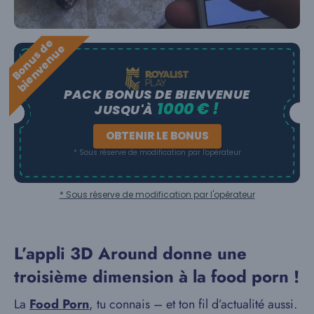
B
o
n
u
s
e
b
i
e
n
v
e
n
u
d
e
PACK BONUS DE BIENVENUE
1000 € !
JUSQU'À
OBTENIR LE BONUS
* Sous réserve de modification par l'opérateur
* Sous réserve de modification par l'opérateur
L’appli 3D Around donne une
troisième dimension à la food porn !
La
Food Porn
, tu connais – et ton fil d’actualité aussi.