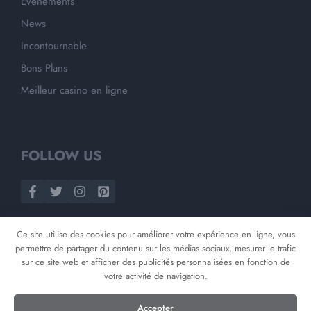
Evènements
News
Incontournable
Bons Plans
Meilleur casino en ligne
FOLLOW US
Ce site utilise des cookies pour améliorer votre expérience en ligne, vous
permettre de partager du contenu sur les médias sociaux, mesurer le trafic
sur ce site web et afficher des publicités personnalisées en fonction de
votre activité de navigation.
©
2026
Opnminded
Accepter