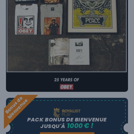
B
o
n
u
s
e
b
i
e
n
v
e
n
u
d
e
PACK BONUS DE BIENVENUE
1000 € !
JUSQU'À