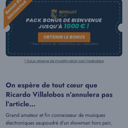
B
o
n
u
s
e
b
i
e
n
v
e
n
u
d
e
PACK BONUS DE BIENVENUE
1000 € !
JUSQU'À
OBTENIR LE BONUS
* Sous réserve de modification par l'opérateur
* Sous réserve de modification par l'opérateur
On espère de tout cœur que
Ricardo Villalobos n’annulera pas
l’article…
Grand amateur et fin connaisseur de musiques
électroniques saupoudré d’un showman hors pair,