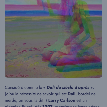
Considéré comme le «
Dali du siècle d’après
»,
(d’où la nécessité de savoir qui est
Dali
, bordel de
merde, on vous l’a dit !)
Larry Carlson
est un
pionnier. Et oui, dès
1997
, monsieur se lançait dans