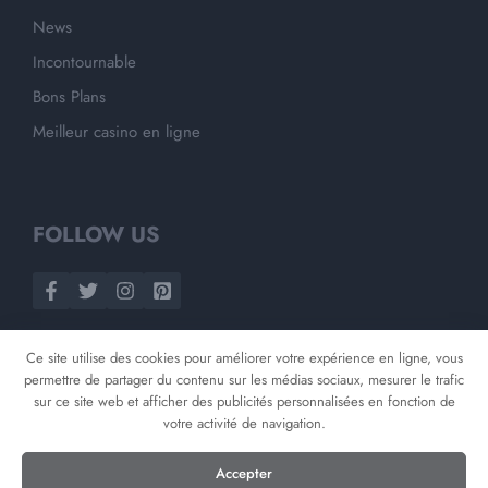
News
Incontournable
Bons Plans
Meilleur casino en ligne
FOLLOW US
Ce site utilise des cookies pour améliorer votre expérience en ligne, vous
permettre de partager du contenu sur les médias sociaux, mesurer le trafic
sur ce site web et afficher des publicités personnalisées en fonction de
votre activité de navigation.
©
2026
Opnminded
Accepter