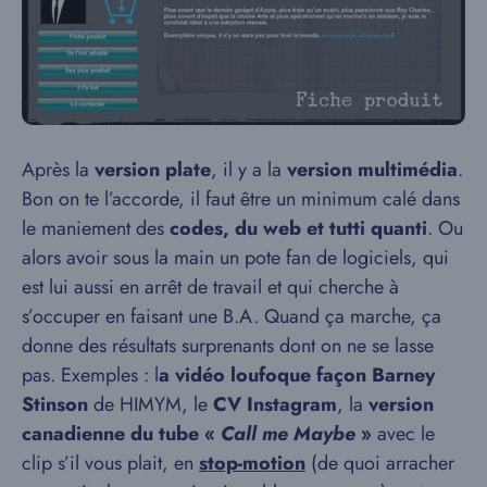
Après la
version plate
, il y a la
version multimédia
.
Bon on te l’accorde, il faut être un minimum calé dans
le maniement des
codes, du web et tutti quanti
. Ou
alors avoir sous la main un pote fan de logiciels, qui
est lui aussi en arrêt de travail et qui cherche à
s’occuper en faisant une B.A. Quand ça marche, ça
donne des résultats surprenants dont on ne se lasse
pas. Exemples : l
a vidéo loufoque façon Barney
Stinson
de HIMYM, le
CV Instagram
, la
version
canadienne du tube «
Call me Maybe
»
avec le
clip s’il vous plait, en
stop-motion
(de quoi arracher