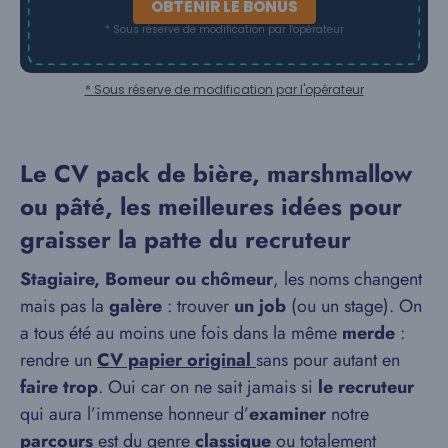
OBTENIR LE BONUS
* Sous réserve de modification par l'opérateur
* Sous réserve de modification par l'opérateur
Le CV pack de bière, marshmallow
ou pâté, les meilleures idées pour
graisser la patte du recruteur
Stagiaire, Bomeur ou chômeur
, les noms changent
mais pas la
galère
: trouver
un job
(ou un stage). On
a tous été au moins une fois dans la même
merde
:
rendre un
CV papier original
sans pour autant en
faire trop
. Oui car on ne sait jamais si
le recruteur
qui aura l’immense honneur d’
examiner
notre
parcours
est du genre
classique
ou totalement