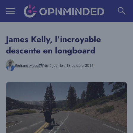
Aller
au
contenu
James Kelly, l’incroyable
descente en longboard
Bertrand Messi
Mis à jour le :
13 octobre 2014