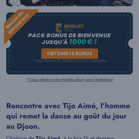
B
o
n
u
s
e
b
i
e
n
v
e
n
u
d
e
PACK BONUS DE BIENVENUE
1000 € !
JUSQU'À
OBTENIR LE BONUS
* Sous réserve de modification par l'opérateur
* Sous réserve de modification par l'opérateur
Rencontre avec Tijo Aimé, l’homme
qui remet la danse au goût du jour
au Djoon.
L’histoire de
Tijo Aimé
, à la fois Dj et danseur