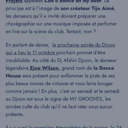
Projets
appelées
Can u dance on my beat
. Le
principe est à l’image de
son créateur Tijo Aimé
,
les danseurs qu’il a invité doivent préparer une
chorégraphie sur une musique imposée et perfomer
en live sur la scène du club. Tentant, non ?
En parlant de danse,
la prochaine soirée du Djoon
qui a lieu le 11 octobre
prochain promet d’être
inoubliable. Au côté du Dj Afshin Djoon, le danseur
légendaire
Ejoe Wilson
,
grand nom de
la Dance
House
sera présent pour enflammer la piste de ses
plus beaux moves de virtuose et vous faire bouger
comme jamais ! En plus, c’est un samedi et le samedi
au Djoon est sous le signe de MY GROOVES, les
soirées culte du club qu’il ne faut rater sous aucun
prétexte.
Il y a aussi
la première Atmosphère de la saison
, le 24