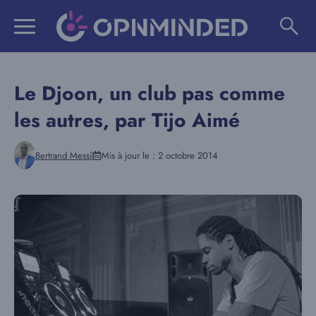
Aller
au
contenu
Le Djoon, un club pas comme
les autres, par Tijo Aimé
Bertrand Messi
Mis à jour le :
2 octobre 2014