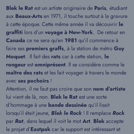
Blek le Rat
est un artiste originaire de
Paris
, étudiant
aux
Beaux-Arts
en 1971, il touche surtout à la gravure
à cette époque. Cette même année il va découvrir
le
graffiti
lors d’un
voyage à New-York
. De retour en
Canada
ce ne sera qu’en
1981
qu’il commence à
faire ses
premiers graffs
, à la station de métro
Guy
Moquet
. Il fait des
rats
car à cette station,
le
rongeur
est
omniprésent
. Il se considère comme le
maître des rats
et les fait voyager à travers le monde
avec
ses pochoirs
!
Attention, il ne faut pas croire que son
nom d’artiste
lui vient de là, non.
Blek le Rat
est une sorte
d’hommage à une
bande dessinée
qu’il lisait
lorsqu’il était jeune,
Blek le Rock
! Il remplace
Rock
par
Rat
, dans lequel il voit le mot
Art
.
Blek
accepte
le projet d’
Eastpak
car le support est intéressant et