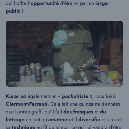
qu’il offre l’
opportunité
d’être vu par un
large
public
!
Kurar
est également un «
pochoiriste »
, localisé à
Clermont-Ferrand
. Cela fait une quinzaine d’années
que l’artiste graff, qu’il fait
des fresques
et
du
lettrage
en tant qu’
amateur
et il
diversifie
et accroît
sa
technique
au fil du temps, ce qui lui vaudra d’être