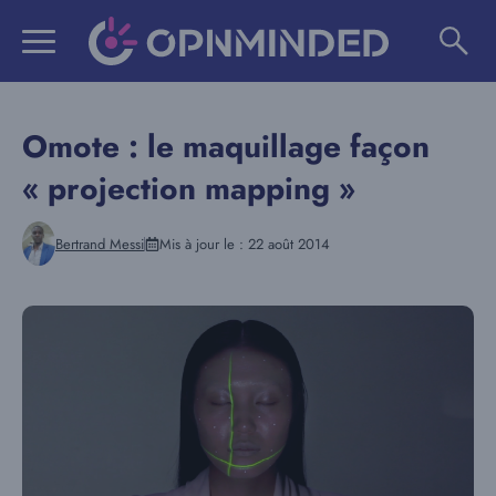
Aller
au
contenu
Omote : le maquillage façon
« projection mapping »
Bertrand Messi
Mis à jour le :
22 août 2014