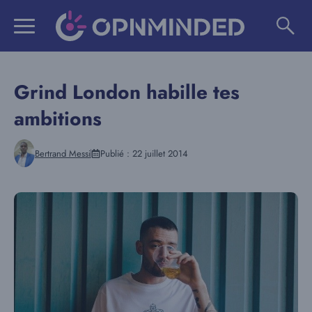
Aller
au
contenu
Grind London habille tes
ambitions
Bertrand Messi
Publié :
22 juillet 2014