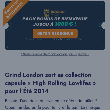
B
o
n
u
s
e
b
i
e
n
v
e
n
u
d
e
PACK BONUS DE BIENVENUE
1000 € !
JUSQU'À
OBTENIR LE BONUS
* Sous réserve de modification par l'opérateur
* Sous réserve de modification par l'opérateur
Grind London sort sa collection
capsule « High Rolling Lowlifes »
pour l’Été 2014
Besoin d’une dose de style en ce début de juillet ?
Open minded est là pour te livrer le bail. La marque