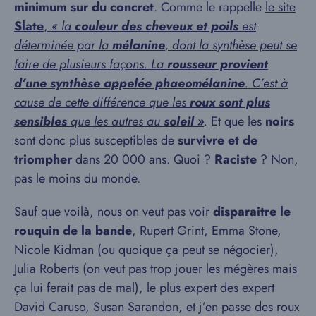
minimum sur du concret
. Comme le rappelle
le site
Slate
,
« la
couleur des cheveux et poils
est
déterminée par la
mélanine
, dont la synthèse peut se
faire de plusieurs façons. La
rousseur provient
d’une synthèse appelée phaeomélanine
. C’est à
cause de cette différence que les
roux sont plus
sensibles
que les autres au
soleil »
.
Et que les
noirs
sont donc plus susceptibles de
survivre et de
triompher
dans 20 000 ans. Quoi ?
Raciste
? Non,
pas le moins du monde.
Sauf que voilà, nous on veut pas voir
disparaitre le
rouquin de la bande
, Rupert Grint, Emma Stone,
Nicole Kidman (ou quoique ça peut se négocier),
Julia Roberts (on veut pas trop jouer les mégères mais
ça lui ferait pas de mal), le plus expert des expert
David Caruso, Susan Sarandon, et j’en passe des roux