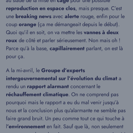
au stade de la mise en
cage
pour une possible
reproduction en espace clos
, mais presque. C’est
une
breaking news
avec
alerte
rouge, enfin pour le
coup
orange
(ça me démangeait depuis le début).
Quoi qu’il en soit, on va mettre les
vannes à deux
roux
de côté et parler sérieusement. Non mais oh !
Parce qu’à la base,
capillairement
parlant, on est là
pour ça.
A la mi-avril, le
Groupe d’experts
intergouvernemental sur l’évolution du climat
a
rendu un
rapport alarmant
concernant le
réchauffement climatique
. On ne comprend pas
pourquoi mais le rapport a eu du mal venir jusqu’à
nous et la conclusion plus qu’alarmante ne semble pas
faire grand bruit. Un peu comme tout ce qui touche à
l
’environnement
en fait. Sauf que là, non seulement